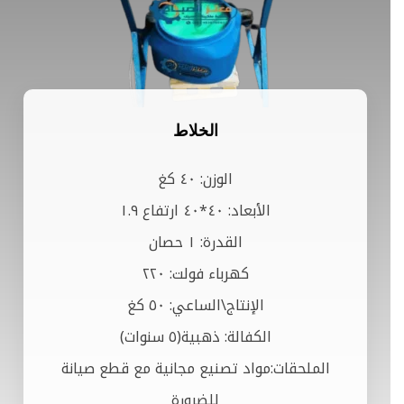
الخلاط
الوزن: ٤٠ كغ
الأبعاد: ٤٠*٤٠ ارتفاع ١.٩
القدرة: ١ حصان
كهرباء فولت: ٢٢٠
الإنتاج\الساعي: ٥٠ كغ
الكفالة: ذهبية(٥ سنوات)
الملحقات:مواد تصنيع مجانية مع قطع صيانة
للضرورة